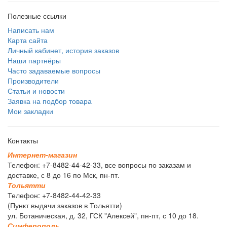
Полезные ссылки
Написать нам
Карта сайта
Личный кабинет, история заказов
Наши партнёры
Часто задаваемые вопросы
Производители
Статьи и новости
Заявка на подбор товара
Мои закладки
Контакты
И
н
т
е
р
н
е
т
-
м
а
г
а
з
и
н
Телефон: +7-8482-44-42-33, все вопросы по заказам и
доставке, с 8 до 16 по Мск, пн-пт.
Т
о
л
ь
я
т
т
и
Телефон: +7-8482-44-42-33
(Пункт выдачи заказов в Тольятти)
ул. Ботаническая, д. 32, ГСК "Алексей", пн-пт, с 10 до 18.
С
и
м
ф
е
р
о
п
о
л
ь