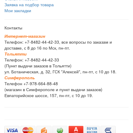
Заявка на подбор товара
Мои закладки
Контакты
И
н
т
е
р
н
е
т
-
м
а
г
а
з
и
н
Телефон: +7-8482-44-42-33, все вопросы по заказам и
доставке, с 8 до 16 по Мск, пн-пт.
Т
о
л
ь
я
т
т
и
Телефон: +7-8482-44-42-33
(Пункт выдачи заказов в Тольятти)
ул. Ботаническая, д. 32, ГСК "Алексей", пн-пт, с 10 до 18.
С
и
м
ф
е
р
о
п
о
л
ь
Телефон +7-978-664-88-48
(магазин в Симферополе и пункт выдачи заказов)
Евпаторийское шоссе, 157, пн-пт, с 10 до 19.