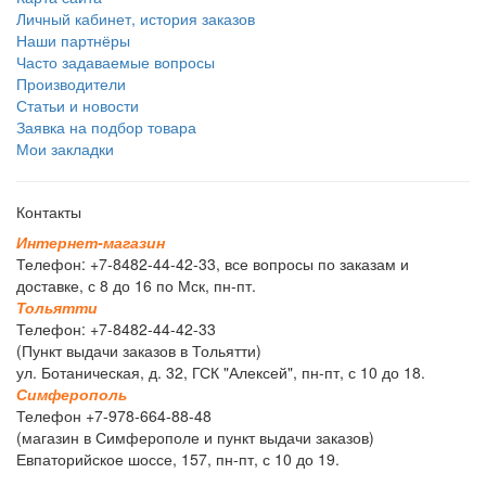
Личный кабинет, история заказов
Наши партнёры
Часто задаваемые вопросы
Производители
Статьи и новости
Заявка на подбор товара
Мои закладки
Контакты
И
н
т
е
р
н
е
т
-
м
а
г
а
з
и
н
Телефон: +7-8482-44-42-33, все вопросы по заказам и
доставке, с 8 до 16 по Мск, пн-пт.
Т
о
л
ь
я
т
т
и
Телефон: +7-8482-44-42-33
(Пункт выдачи заказов в Тольятти)
ул. Ботаническая, д. 32, ГСК "Алексей", пн-пт, с 10 до 18.
С
и
м
ф
е
р
о
п
о
л
ь
Телефон +7-978-664-88-48
(магазин в Симферополе и пункт выдачи заказов)
Евпаторийское шоссе, 157, пн-пт, с 10 до 19.