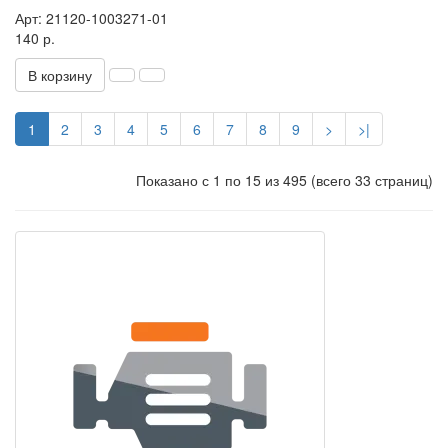
Арт: 21120-1003271-01
140 р.
В корзину
1
2
3
4
5
6
7
8
9
>
>|
Показано с 1 по 15 из 495 (всего 33 страниц)