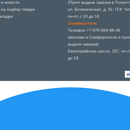
 и новости
(Пункт выдачи заказов в Тольятт
 на подбор товара
ул. Ботаническая, д. 32, ГСК "Ал
кладки
пн-пт, с 10 до 18.
С
и
м
ф
е
р
о
п
о
л
ь
Телефон +7-978-664-88-48
(магазин в Симферополе и пунк
выдачи заказов)
Евпаторийское шоссе, 157, пн-пт
до 19.