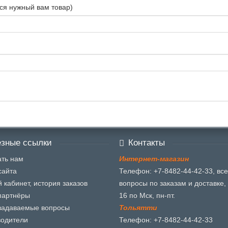
ся нужный вам товар)
зные ссылки
Контакты
ть нам
И
н
т
е
р
н
е
т
-
м
а
г
а
з
и
н
сайта
Телефон: +7-8482-44-42-33, все
 кабинет, история заказов
вопросы по заказам и доставке, 
партнёры
16 по Мск, пн-пт.
задаваемые вопросы
Т
о
л
ь
я
т
т
и
водители
Телефон: +7-8482-44-42-33