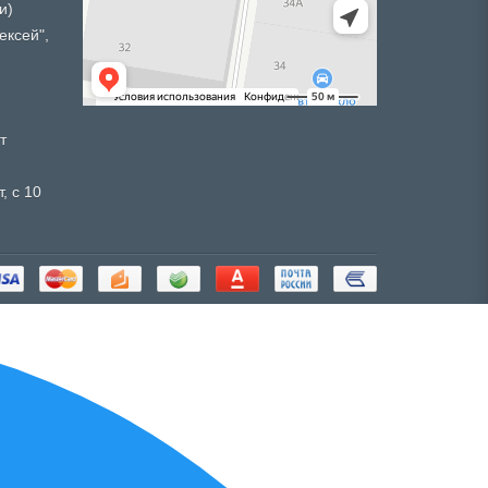
и)
ексей",
т
, с 10