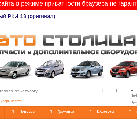
сайта в режиме приватности браузера не гарант
ый РКИ-19 (оригинал)
Пн-
:
упоры капота
При
Новинки
Доставка
Контакты