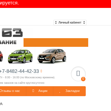
ируется.
Ларгус 16-клап. GATES
Личный кабинет
+7-8482-44-42-33
Пт - 8:00 - 16:00 (по Московскому времени).
0
ем заказов на сайте круглосуточно
Отзывы о нас
Акции
Закладки
РА