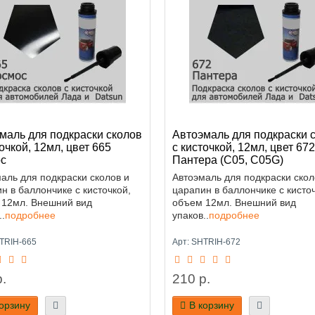
маль для подкраски сколов
Автоэмаль для подкраски 
точкой, 12мл, цвет 665
с кисточкой, 12мл, цвет 672
с
Пантера (C05, C05G)
аль для подкраски сколов и
Автоэмаль для подкраски скол
н в баллончике с кисточкой,
царапин в баллончике с кисточ
 12мл. Внешний вид
объем 12мл. Внешний вид
..
подробнее
упаков..
подробнее
HTRIH-665
Арт: SHTRIH-672
.
210 р.
корзину
В корзину