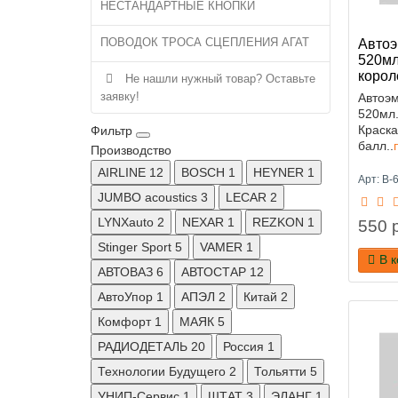
НЕСТАНДАРТНЫЕ КНОПКИ
ПОВОДОК ТРОСА СЦЕПЛЕНИЯ АГАТ
Автоэ
520мл
корол
Не нашли нужный товар? Оставьте
заявку!
Автоэм
520мл.
Краска
Фильтр
балл..
Производство
AIRLINE
12
BOSCH
1
HEYNER
1
Арт: B-
JUMBO acoustics
3
LECAR
2
LYNXauto
2
NEXAR
1
REZKON
1
550 р
Stinger Sport
5
VAMER
1
В 
АВТОВАЗ
6
АВТОСТАР
12
АвтоУпор
1
АПЭЛ
2
Китай
2
Комфорт
1
МАЯК
5
РАДИОДЕТАЛЬ
20
Россия
1
Технологии Будущего
2
Тольятти
5
УНИП-Сервис
1
ШТАТ
3
ЭЛАНГ
1