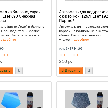
маль в баллоне, спрей,
Автоэмаль для подкраски 
, цвет 690 Снежная
с кисточкой, 12мл, цвет 192
ева
Портвейн
аль (цвета Лада) в баллоне
Автоэмаль для подкраски скол
 Производитель - Mobihel.
царапин в баллончике с кисточ
 может быть залита как в
объем 12мл. Внешний вид
подробнее
упаков..
подробнее
690
Арт: SHTRIH-192
.
210 р.
корзину
В корзину