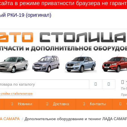
сайта в режиме приватности браузера не гарант
Лада Гранта / Калина-2 / Приора / Веста / XRAY / 
Пн-
:
стойки стабилизатора
При
Новинки
Доставка
Контакты
А САМАРА
Дополнительное оборудование и тюнинг ЛАДА САМА