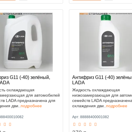
риз G11 (-40) зелёный,
Антифриз G11 (-40) зелёный
LADA
LADA
сть охлаждающая
Жидкость охлаждающая
замерзающая для автомобилей
низкозамерзающая для автом
ств LADA предназначена для
семейств LADA предназначена
ения дви..
подробнее
охлаждения дви..
подробнее
8888400010082
Арт: 88888400001082