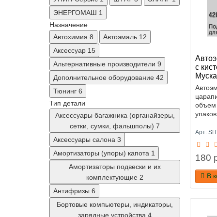
ЭНЕРГОМАШ
1
Назначение
Автохимия
8
Автоэмаль
12
Аксессуар
15
Автоэ
Альтернативные производители
9
с кис
Муска
Дополнительное оборудование
42
Автоэм
Тюнинг
6
царапи
Тип детали
объем
упаков
Аксессуары багажника (органайзеры,
сетки, сумки, фальшполы)
7
Арт: S
Аксессуары салона
3
Амортизаторы (упоры) капота
1
180 р
Амортизаторы подвески и их
В 
комплектующие
2
Антифризы
6
Бортовые компьютеры, индикаторы,
зарядные устройства
4