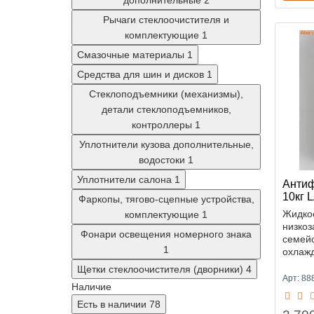
дополнительные
2
Рычаги стеклоочистителя и
комплектующие
1
Смазочные материалы
1
Средства для шин и дисков
1
Стеклоподъемники (механизмы),
детали стеклоподъемников,
контроллеры
1
Уплотнители кузова дополнительные,
водостоки
1
Уплотнители салона
1
Антиф
10кг 
Фаркопы, тягово-сцепные устройства,
Жидко
комплектующие
1
низко
Фонари освещения номерного знака
семей
1
охлажд
Щетки стеклоочистителя (дворники)
4
Арт: 8
Наличие
Есть в наличии
78