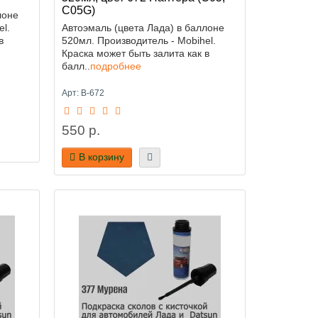
C05G)
лоне
l.
Автоэмаль (цвета Лада) в баллоне
в
520мл. Производитель - Mobihel.
Краска может быть залита как в
балл..
подробнее
Арт: B-672
550 р.
В корзину