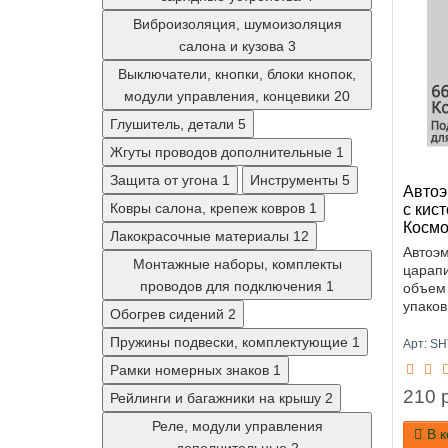
Виброизоляция, шумоизоляция
салона и кузова
3
Выключатели, кнопки, блоки кнопок,
модули управления, концевики
20
Глушитель, детали
5
Жгуты проводов дополнительные
1
Защита от угона
1
Инструменты
5
Автоэ
Ковры салона, крепеж ковров
1
с кис
Космо
Лакокрасочные материалы
12
Автоэм
Монтажные наборы, комплекты
царапи
проводов для подключения
1
объем
упаков
Обогрев сидений
2
Пружины подвески, комплектующие
1
Арт: S
Рамки номерных знаков
1
210 р
Рейлинги и багажники на крышу
2
Реле, модули управления
В 