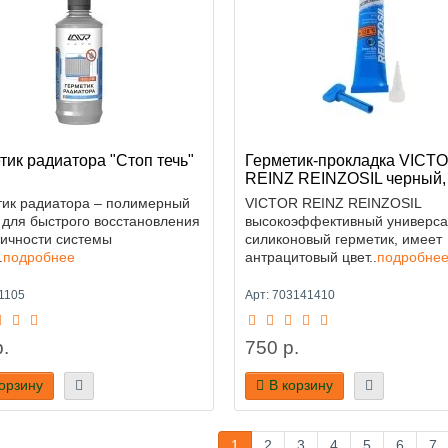
тик радиатора "Стоп течь"
Герметик-прокладка VICT
REINZ REINZOSIL черный,
тик радиатора – полимерный
VICTOR REINZ REINZOSIL
 для быстрого восстановления
высокоэффективный универс
ичности системы
силиконовый герметик, имеет
.
подробнее
антрацитовый цвет..
подробне
1105
Арт: 703141410
.
750 р.
корзину
В корзину
1
2
3
4
5
6
7