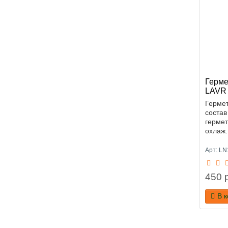
Герме
LAVR
Герме
состав
гермет
охлаж.
Арт: LN
450 р
В 