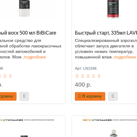
ый воск 500 мл BiBiCare
Быстрый старт, 335мл LAV
льное средство для
Специализированный аэрозол
ной обработки лакокрасочных
облегчает запуск двигателя в
ностей автомобилей и
условиях низких температур,
клов. Мом..
подробнее
повышенной влаж..
подробнее
36
Арт: LN1546
.
400 р.
корзину
В корзину