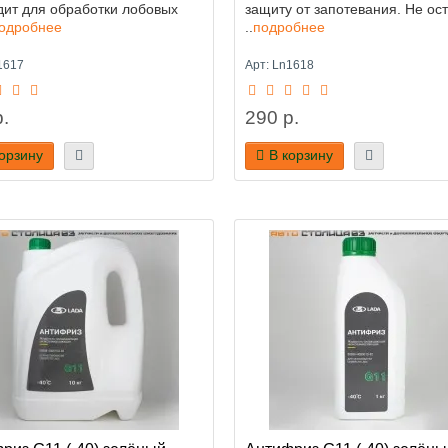
ит для обработки лобовых
защиту от запотевания. Не ос
одробнее
..
подробнее
1617
Арт: Ln1618
.
290 р.
корзину
В корзину