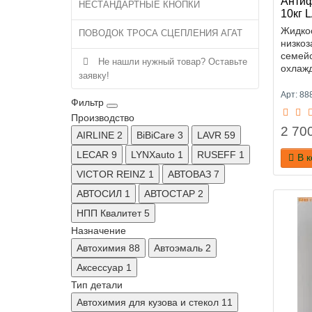
Антиф
НЕСТАНДАРТНЫЕ КНОПКИ
10кг 
Жидко
ПОВОДОК ТРОСА СЦЕПЛЕНИЯ АГАТ
низко
семей
Не нашли нужный товар? Оставьте
охлажд
заявку!
Арт: 8
Фильтр
Производство
2 700
AIRLINE
2
BiBiCare
3
LAVR
59
LECAR
9
LYNXauto
1
RUSEFF
1
В 
VICTOR REINZ
1
АВТОВАЗ
7
АВТОСИЛ
1
АВТОСТАР
2
НПП Квалитет
5
Назначение
Автохимия
88
Автоэмаль
2
Аксессуар
1
Тип детали
Автохимия для кузова и стекол
11