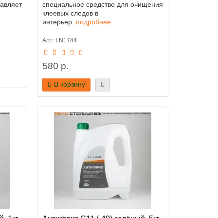
тавляет
специальное средство для очищения
клеевых следов в
интерьер..
подробнее
Арт: LN1744
580 р.
В корзину