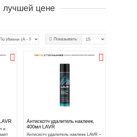
о лучшей цене
Показывать:
 LAVR
Антискотч удалитель наклеек,
400мл LAVR
л и
вает
Антискотч удалитель наклеек LAVR –