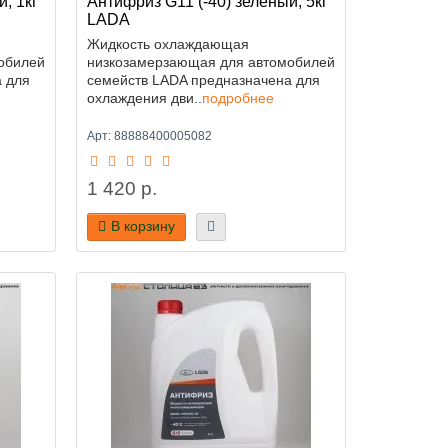
, 1кг
Антифриз G11 (-40) зелёный, 5кг
LADA
Жидкость охлаждающая
обилей
низкозамерзающая для автомобилей
 для
семейств LADA предназначена для
охлаждения дви..
подробнее
Арт: 88888400005082
1 420 р.
В корзину