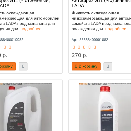
риз G11 (-40) зелёный,
Антифриз G11 (-40) зелёный
LADA
LADA
сть охлаждающая
Жидкость охлаждающая
замерзающая для автомобилей
низкозамерзающая для автом
ств LADA предназначена для
семейств LADA предназначена
ения дви..
подробнее
охлаждения дви..
подробнее
8888400010082
Арт: 88888400001082
 р.
270 р.
корзину
В корзину