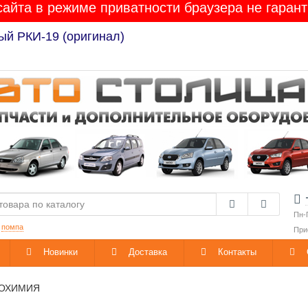
сайта в режиме приватности браузера не гарант
ый РКИ-19 (оригинал)
Пн-
:
помпа
При
Новинки
Доставка
Контакты
ТОХИМИЯ