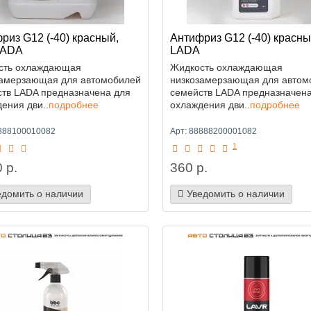
риз G12 (-40) красный,
Антифриз G12 (-40) красный
LADA
LADA
сть охлаждающая
Жидкость охлаждающая
замерзающая для автомобилей
низкозамерзающая для автом
ств LADA предназначена для
семейств LADA предназначена
ения дви..
подробнее
охлаждения дви..
подробнее
8888100010082
Арт: 88888200001082
1
 р.
360 р.
едомить о наличии
Уведомить о наличии