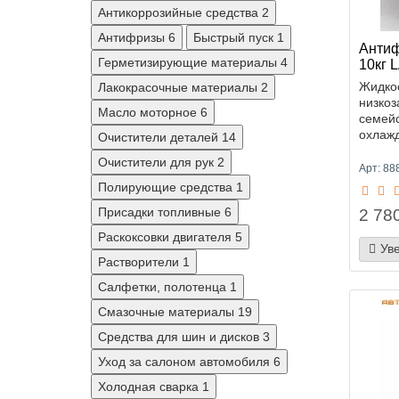
Антикоррозийные средства
2
Антифризы
6
Быстрый пуск
1
Антиф
Герметизирующие материалы
4
10кг 
Жидко
Лакокрасочные материалы
2
низко
Масло моторное
6
семей
охлажд
Очистители деталей
14
Очистители для рук
2
Арт: 8
Полирующие средства
1
Присадки топливные
6
2 780
Раскоксовки двигателя
5
Ув
Растворители
1
Салфетки, полотенца
1
Смазочные материалы
19
Средства для шин и дисков
3
Уход за салоном автомобиля
6
Холодная сварка
1