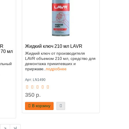
OR
Жидкий ключ 210 мл LAVR
 70 мл
Жидкий ключ от производителя
LAVR объемом 210 мл, средство для
альный
демонтажа прикипевших и
приржаве..
подробнее
е
Арт: LN1490
350 р.
В корзину
>
>|