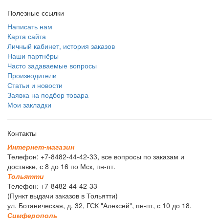
Полезные ссылки
Написать нам
Карта сайта
Личный кабинет, история заказов
Наши партнёры
Часто задаваемые вопросы
Производители
Статьи и новости
Заявка на подбор товара
Мои закладки
Контакты
И
н
т
е
р
н
е
т
-
м
а
г
а
з
и
н
Телефон: +7-8482-44-42-33, все вопросы по заказам и
доставке, с 8 до 16 по Мск, пн-пт.
Т
о
л
ь
я
т
т
и
Телефон: +7-8482-44-42-33
(Пункт выдачи заказов в Тольятти)
ул. Ботаническая, д. 32, ГСК "Алексей", пн-пт, с 10 до 18.
С
и
м
ф
е
р
о
п
о
л
ь