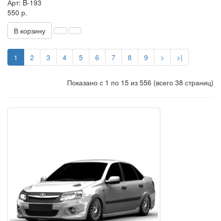
Арт: B-193
550 р.
В корзину
1
2
3
4
5
6
7
8
9
>
>|
Показано с 1 по 15 из 556 (всего 38 страниц)