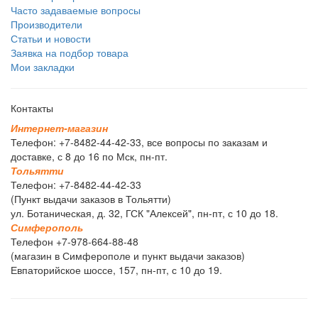
Часто задаваемые вопросы
Производители
Статьи и новости
Заявка на подбор товара
Мои закладки
Контакты
И
н
т
е
р
н
е
т
-
м
а
г
а
з
и
н
Телефон: +7-8482-44-42-33, все вопросы по заказам и
доставке, с 8 до 16 по Мск, пн-пт.
Т
о
л
ь
я
т
т
и
Телефон: +7-8482-44-42-33
(Пункт выдачи заказов в Тольятти)
ул. Ботаническая, д. 32, ГСК "Алексей", пн-пт, с 10 до 18.
С
и
м
ф
е
р
о
п
о
л
ь
Телефон +7-978-664-88-48
(магазин в Симферополе и пункт выдачи заказов)
Евпаторийское шоссе, 157, пн-пт, с 10 до 19.