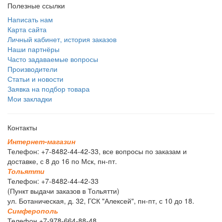
Полезные ссылки
Написать нам
Карта сайта
Личный кабинет, история заказов
Наши партнёры
Часто задаваемые вопросы
Производители
Статьи и новости
Заявка на подбор товара
Мои закладки
Контакты
И
н
т
е
р
н
е
т
-
м
а
г
а
з
и
н
Телефон: +7-8482-44-42-33, все вопросы по заказам и
доставке, с 8 до 16 по Мск, пн-пт.
Т
о
л
ь
я
т
т
и
Телефон: +7-8482-44-42-33
(Пункт выдачи заказов в Тольятти)
ул. Ботаническая, д. 32, ГСК "Алексей", пн-пт, с 10 до 18.
С
и
м
ф
е
р
о
п
о
л
ь
Телефон +7-978-664-88-48