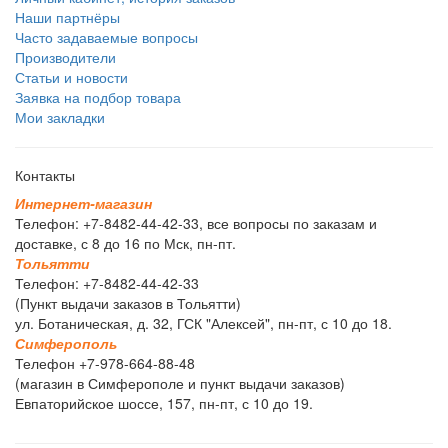
Наши партнёры
Часто задаваемые вопросы
Производители
Статьи и новости
Заявка на подбор товара
Мои закладки
Контакты
И
н
т
е
р
н
е
т
-
м
а
г
а
з
и
н
Телефон: +7-8482-44-42-33, все вопросы по заказам и
доставке, с 8 до 16 по Мск, пн-пт.
Т
о
л
ь
я
т
т
и
Телефон: +7-8482-44-42-33
(Пункт выдачи заказов в Тольятти)
ул. Ботаническая, д. 32, ГСК "Алексей", пн-пт, с 10 до 18.
С
и
м
ф
е
р
о
п
о
л
ь
Телефон +7-978-664-88-48
(магазин в Симферополе и пункт выдачи заказов)
Евпаторийское шоссе, 157, пн-пт, с 10 до 19.