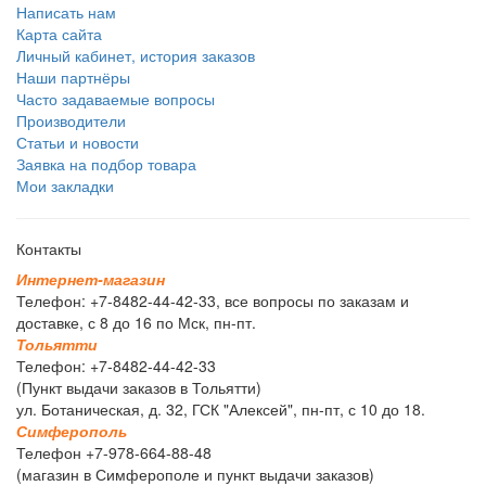
Написать нам
Карта сайта
Личный кабинет, история заказов
Наши партнёры
Часто задаваемые вопросы
Производители
Статьи и новости
Заявка на подбор товара
Мои закладки
Контакты
И
н
т
е
р
н
е
т
-
м
а
г
а
з
и
н
Телефон: +7-8482-44-42-33, все вопросы по заказам и
доставке, с 8 до 16 по Мск, пн-пт.
Т
о
л
ь
я
т
т
и
Телефон: +7-8482-44-42-33
(Пункт выдачи заказов в Тольятти)
ул. Ботаническая, д. 32, ГСК "Алексей", пн-пт, с 10 до 18.
С
и
м
ф
е
р
о
п
о
л
ь
Телефон +7-978-664-88-48
(магазин в Симферополе и пункт выдачи заказов)