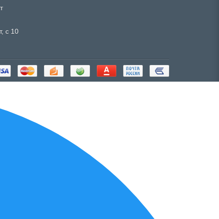
т
, с 10