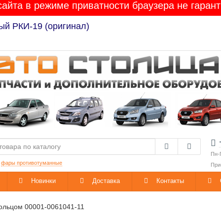
сайта в режиме приватности браузера не гарант
ый РКИ-19 (оригинал)
Пн-
:
фары противотуманные
При
Новинки
Доставка
Контакты
кольцом 00001-0061041-11