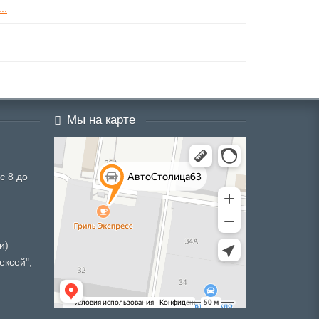
..
Мы на карте
с 8 до
и)
ексей",