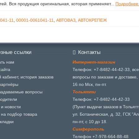
ей. Вся продукция оригинальная, которая применяет...
Подробнее.
041-11
,
00001-0061041-11
,
АВТОВАЗ
,
АВТОКРЕПЕЖ
зные ссылки
Контакты
ть нам
И
н
т
е
р
н
е
т
-
м
а
г
а
з
и
н
сайта
Телефон: +7-8482-44-42-33, все
 кабинет, история заказов
вопросы по заказам и доставке, 
партнёры
16 по Мск, пн-пт.
задаваемые вопросы
Т
о
л
ь
я
т
т
и
водители
Телефон: +7-8482-44-42-33
 и новости
(Пункт выдачи заказов в Тольятт
 на подбор товара
ул. Ботаническая, д. 32, ГСК "Ал
кладки
пн-пт, с 10 до 18.
С
и
м
ф
е
р
о
п
о
л
ь
Телефон +7-978-664-88-48