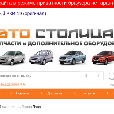
сайта в режиме приватности браузера не гарант
Лада Гранта / Калина-2 / Приора / Веста / XRAY / 
Пн-
:
фильтр воздушный
При
Новинки
Доставка
Контакты
9 панели приборов Лада