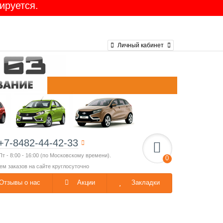
ируется.
Ларгус 16-клап. GATES
Личный кабинет
+7-8482-44-42-33
Пт - 8:00 - 16:00 (по Московскому времени).
0
ем заказов на сайте круглосуточно
Отзывы о нас
Акции
Закладки