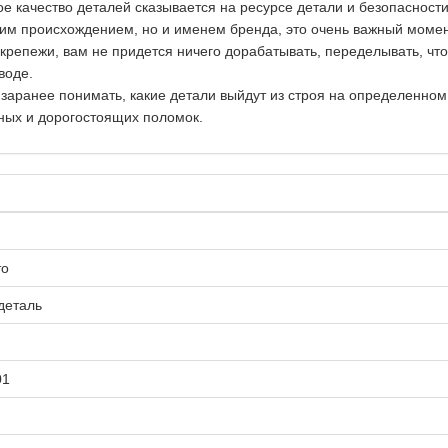
ое качество деталей сказывается на ресурсе детали и безопасност
ким происхождением, но и именем бренда, это очень важный момен
репежи, вам не придется ничего дорабатывать, переделывать, чт
воде.
 заранее понимать, какие детали выйдут из строя на определенно
ных и дорогостоящих поломок.
то
деталь
01