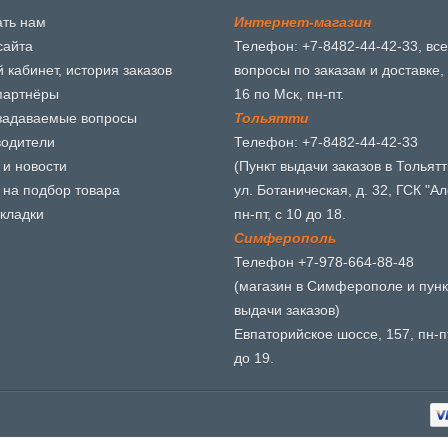
ть нам
И
н
т
е
р
н
е
т
-
м
а
г
а
з
и
н
сайта
Телефон: +7-8482-44-42-33, все
 кабинет, история заказов
вопросы по заказам и доставке, 
партнёры
16 по Мск, пн-пт.
задаваемые вопросы
Т
о
л
ь
я
т
т
и
водители
Телефон: +7-8482-44-42-33
 и новости
(Пункт выдачи заказов в Тольятт
 на подбор товара
ул. Ботаническая, д. 32, ГСК "Ал
кладки
пн-пт, с 10 до 18.
С
и
м
ф
е
р
о
п
о
л
ь
Телефон +7-978-664-88-48
(магазин в Симферополе и пунк
выдачи заказов)
Евпаторийское шоссе, 157, пн-пт
до 19.