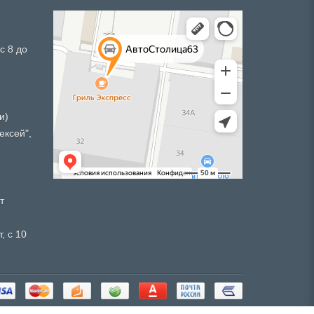
с 8 до
и)
ексей",
т
, с 10