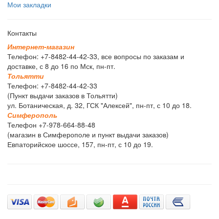
Мои закладки
Контакты
И
н
т
е
р
н
е
т
-
м
а
г
а
з
и
н
Телефон: +7-8482-44-42-33, все вопросы по заказам и
доставке, с 8 до 16 по Мск, пн-пт.
Т
о
л
ь
я
т
т
и
Телефон: +7-8482-44-42-33
(Пункт выдачи заказов в Тольятти)
ул. Ботаническая, д. 32, ГСК "Алексей", пн-пт, с 10 до 18.
С
и
м
ф
е
р
о
п
о
л
ь
Телефон +7-978-664-88-48
(магазин в Симферополе и пункт выдачи заказов)
Евпаторийское шоссе, 157, пн-пт, с 10 до 19.