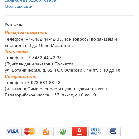
Мои закладки
Контакты
И
н
т
е
р
н
е
т
-
м
а
г
а
з
и
н
Телефон: +7-8482-44-42-33, все вопросы по заказам и
доставке, с 8 до 16 по Мск, пн-пт.
Т
о
л
ь
я
т
т
и
Телефон: +7-8482-44-42-33
(Пункт выдачи заказов в Тольятти)
ул. Ботаническая, д. 32, ГСК "Алексей", пн-пт, с 10 до 18.
С
и
м
ф
е
р
о
п
о
л
ь
Телефон +7-978-664-88-48
(магазин в Симферополе и пункт выдачи заказов)
Евпаторийское шоссе, 157, пн-пт, с 10 до 19.