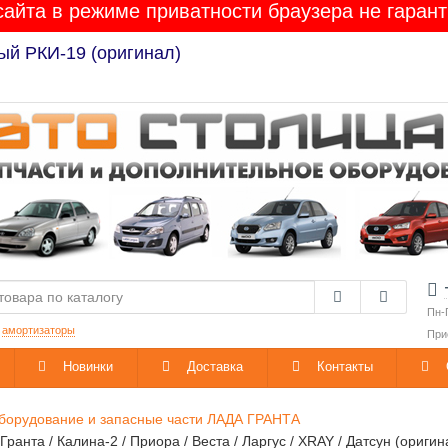
сайта в режиме приватности браузера не гарант
ый РКИ-19 (оригинал)
Пн-
:
амортизаторы
При
Новинки
Доставка
Контакты
борудование и запасные части ЛАДА ГРАНТА
анта / Калина-2 / Приора / Веста / Ларгус / XRAY / Датсун (оригин