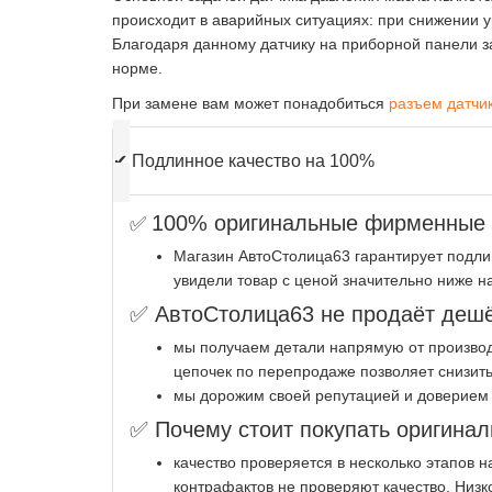
происходит в аварийных ситуациях: при снижении
Благодаря данному датчику на приборной панели за
норме.
При замене вам может понадобиться
разъем датчи
✔
Подлинное качество на 100%
100% оригинальные фирменные з
✅
Магазин АвтоСтолица63 гарантирует подли
увидели товар с ценой значительно ниже н
✅ АвтоСтолица63 не продаёт дешё
мы получаем детали напрямую от производ
цепочек по перепродаже позволяет снизить
мы дорожим своей репутацией и доверием 
✅ Почему стоит покупать оригинал
качество проверяется в несколько этапов 
контрафактов не проверяют качество. Низк