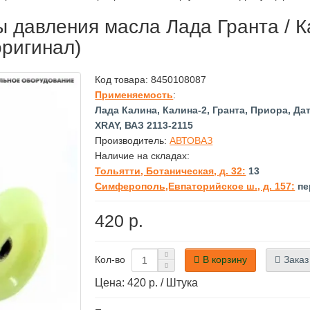
 давления масла Лада Гранта / Ка
оригинал)
Код товара:
8450108087
Применяемость
:
Лада Калина, Калина-2, Гранта, Приора, Дат
XRAY, ВАЗ 2113-2115
Производитель:
АВТОВАЗ
Наличие на складах:
Тольятти, Ботаническая, д. 32:
13
Симферополь,Евпаторийское ш., д. 157:
пе
420 р.
В корзину
Заказ
Кол-во
Цена: 420 р. / Штука