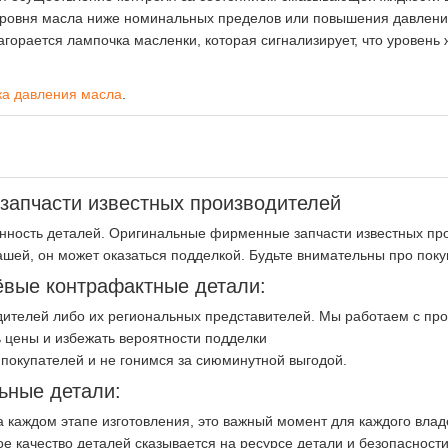
 уровня масла ниже номинальных пределов или повышения давлен
горается лампочка масленки, которая сигнализирует, что уровень ж
ка давления масла
.
апчасти известных производителей
нность деталей. Оригинальные фирменные запчасти известных про
ашей, он может оказаться подделкой. Будьте внимательны про пок
вые контрафактные детали:
ителей либо их региональных представителей. Мы работаем с пр
 цены и избежать вероятности подделки
покупателей и не гонимся за сиюминутной выгодой.
ьные детали:
на каждом этапе изготовления, это важный момент для каждого вла
ое качество деталей сказывается на ресурсе детали и безопасност