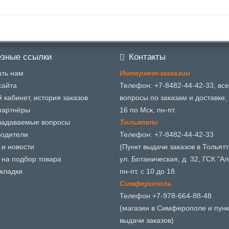
зные ссылки
Контакты
ть нам
И
н
т
е
р
н
е
т
-
м
а
г
а
з
и
н
сайта
Телефон: +7-8482-44-42-33, все
 кабинет, история заказов
вопросы по заказам и доставке, 
партнёры
16 по Мск, пн-пт.
задаваемые вопросы
Т
о
л
ь
я
т
т
и
водители
Телефон: +7-8482-44-42-33
 и новости
(Пункт выдачи заказов в Тольятт
 на подбор товара
ул. Ботаническая, д. 32, ГСК "Ал
кладки
пн-пт, с 10 до 18.
С
и
м
ф
е
р
о
п
о
л
ь
Телефон +7-978-664-88-48
(магазин в Симферополе и пунк
выдачи заказов)