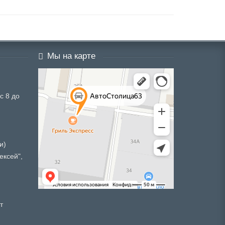
Мы на карте
с 8 до
и)
ексей",
т