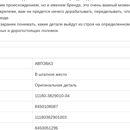
ким происхождением, но и именем бренда, это очень важный момен
репежи, вам не придется ничего дорабатывать, переделывать, чт
воде.
 заранее понимать, какие детали выйдут из строя на определенно
ных и дорогостоящих поломок.
АВТОВАЗ
В штатное место
Оригинальная деталь
11180-3829010-04
8450108087
11180382901003
8450051296