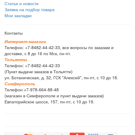
Статьи и новости
Заявка на подбор товара
Мои закладки
Контакты
И
н
т
е
р
н
е
т
-
м
а
г
а
з
и
н
Телефон: +7-8482-44-42-33, все вопросы по заказам и
доставке, с 8 до 16 по Мск, пн-пт.
Т
о
л
ь
я
т
т
и
Телефон: +7-8482-44-42-33
(Пункт выдачи заказов в Тольятти)
ул. Ботаническая, д. 32, ГСК "Алексей", пн-пт, с 10 до 18.
С
и
м
ф
е
р
о
п
о
л
ь
Телефон +7-978-664-88-48
(магазин в Симферополе и пункт выдачи заказов)
Евпаторийское шоссе, 157, пн-пт, с 10 до 19.