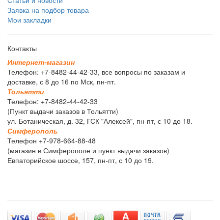
Заявка на подбор товара
Мои закладки
Контакты
И
н
т
е
р
н
е
т
-
м
а
г
а
з
и
н
Телефон: +7-8482-44-42-33, все вопросы по заказам и
доставке, с 8 до 16 по Мск, пн-пт.
Т
о
л
ь
я
т
т
и
Телефон: +7-8482-44-42-33
(Пункт выдачи заказов в Тольятти)
ул. Ботаническая, д. 32, ГСК "Алексей", пн-пт, с 10 до 18.
С
и
м
ф
е
р
о
п
о
л
ь
Телефон +7-978-664-88-48
(магазин в Симферополе и пункт выдачи заказов)
Евпаторийское шоссе, 157, пн-пт, с 10 до 19.