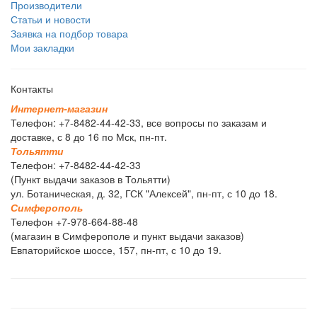
Производители
Статьи и новости
Заявка на подбор товара
Мои закладки
Контакты
И
н
т
е
р
н
е
т
-
м
а
г
а
з
и
н
Телефон: +7-8482-44-42-33, все вопросы по заказам и
доставке, с 8 до 16 по Мск, пн-пт.
Т
о
л
ь
я
т
т
и
Телефон: +7-8482-44-42-33
(Пункт выдачи заказов в Тольятти)
ул. Ботаническая, д. 32, ГСК "Алексей", пн-пт, с 10 до 18.
С
и
м
ф
е
р
о
п
о
л
ь
Телефон +7-978-664-88-48
(магазин в Симферополе и пункт выдачи заказов)
Евпаторийское шоссе, 157, пн-пт, с 10 до 19.