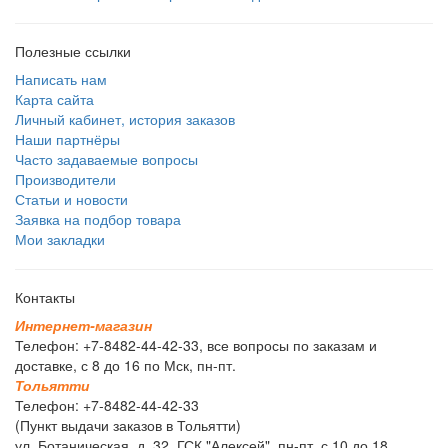
Полезные ссылки
Написать нам
Карта сайта
Личный кабинет, история заказов
Наши партнёры
Часто задаваемые вопросы
Производители
Статьи и новости
Заявка на подбор товара
Мои закладки
Контакты
И
н
т
е
р
н
е
т
-
м
а
г
а
з
и
н
Телефон: +7-8482-44-42-33, все вопросы по заказам и
доставке, с 8 до 16 по Мск, пн-пт.
Т
о
л
ь
я
т
т
и
Телефон: +7-8482-44-42-33
(Пункт выдачи заказов в Тольятти)
ул. Ботаническая, д. 32, ГСК "Алексей", пн-пт, с 10 до 18.