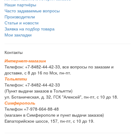
Наши партнёры
Часто задаваемые вопросы
Производители
Статьи и новости
Заявка на подбор товара
Мои закладки
Контакты
И
н
т
е
р
н
е
т
-
м
а
г
а
з
и
н
Телефон: +7-8482-44-42-33, все вопросы по заказам и
доставке, с 8 до 16 по Мск, пн-пт.
Т
о
л
ь
я
т
т
и
Телефон: +7-8482-44-42-33
(Пункт выдачи заказов в Тольятти)
ул. Ботаническая, д. 32, ГСК "Алексей", пн-пт, с 10 до 18.
С
и
м
ф
е
р
о
п
о
л
ь
Телефон +7-978-664-88-48
(магазин в Симферополе и пункт выдачи заказов)
Евпаторийское шоссе, 157, пн-пт, с 10 до 19.