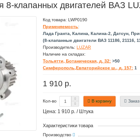
ля 8-клапанных двигателей ВАЗ L
Код товара:
LWP0190
Применяемость
:
Лада Гранта, Калина, Калина-2, Датсун, При
(8-клапанные двигатели ВАЗ 11186, 21116, 11
Производитель:
LUZAR
Наличие на складах:
Тольятти, Ботаническая, д. 32:
>50
Симферополь,Евпаторийское ш., д. 157:
1
1 910 р.
В корзину
Заказ
Кол-во
Цена: 1 910 р. / Штука
Характеристики товара
Производство