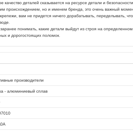
ое качество деталей сказывается на ресурсе детали и безопасност
ким происхождением, но и именем бренда, это очень важный момен
репежи, вам не придется ничего дорабатывать, переделывать, чт
воде.
 заранее понимать, какие детали выйдут из строя на определенно
ных и дорогостоящих поломок.
тивные производители
ка - алюминиевый сплав
0
07010
A0A