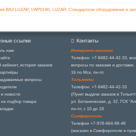
лей ВАЗ LUZAR
,
LWP0190
,
LUZAR
,
Стандартное оборудование и за
зные ссылки
Контакты
ть нам
И
н
т
е
р
н
е
т
-
м
а
г
а
з
и
н
сайта
Телефон: +7-8482-44-42-33, все
 кабинет, история заказов
вопросы по заказам и доставке, 
партнёры
16 по Мск, пн-пт.
задаваемые вопросы
Т
о
л
ь
я
т
т
и
водители
Телефон: +7-8482-44-42-33
 и новости
(Пункт выдачи заказов в Тольятт
 на подбор товара
ул. Ботаническая, д. 32, ГСК "Ал
кладки
пн-пт, с 10 до 18.
С
и
м
ф
е
р
о
п
о
л
ь
Телефон +7-978-664-88-48
(магазин в Симферополе и пунк