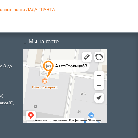
пасные части ЛАДА ГРАНТА
Мы на карте
с 8 до
и)
ексей",
т