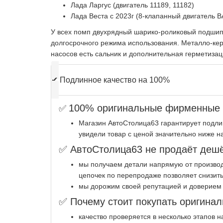
Лада Ларгус (двигатель 11189, 11182)
Лада Веста с 2023г (8-клапанный двигатель В
У всех помп двухрядный шарико-роликовый подшипн
долгосрочного режима использования. Металло-ке
насосов есть сальник и дополнительная герметиза
✔
Подлинное качество на 100%
100% оригинальные фирменные з
✅
Магазин АвтоСтолица63 гарантирует подли
увидели товар с ценой значительно ниже н
✅ АвтоСтолица63 не продаёт дешё
мы получаем детали напрямую от производ
цепочек по перепродаже позволяет снизить
мы дорожим своей репутацией и доверием 
✅ Почему стоит покупать оригинал
качество проверяется в несколько этапов 