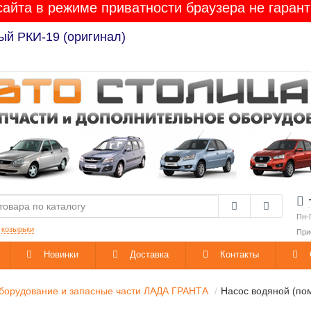
сайта в режиме приватности браузера не гарант
ый РКИ-19 (оригинал)
Пн-
:
козырьки
При
Новинки
Доставка
Контакты
борудование и запасные части ЛАДА ГРАНТА
Насос водяной (по