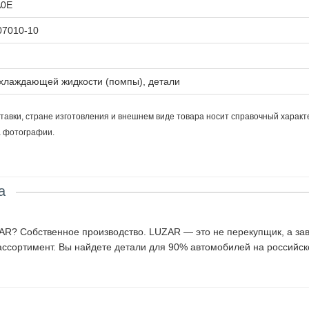
A0E
07010-10
хлаждающей жидкости (помпы), детали
тавки, стране изготовления и внешнем виде товара носит справочный характ
а фотографии.
а
? Собственное производство. LUZAR — это не перекупщик, а заво
ассортимент. Вы найдете детали для 90% автомобилей на российск