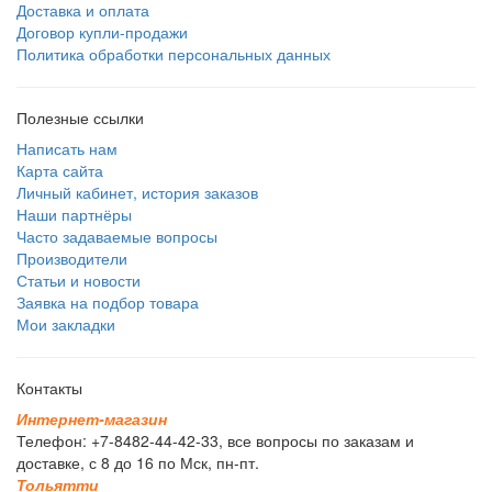
Доставка и оплата
Договор купли-продажи
Политика обработки персональных данных
Полезные ссылки
Написать нам
Карта сайта
Личный кабинет, история заказов
Наши партнёры
Часто задаваемые вопросы
Производители
Статьи и новости
Заявка на подбор товара
Мои закладки
Контакты
И
н
т
е
р
н
е
т
-
м
а
г
а
з
и
н
Телефон: +7-8482-44-42-33, все вопросы по заказам и
доставке, с 8 до 16 по Мск, пн-пт.
Т
о
л
ь
я
т
т
и