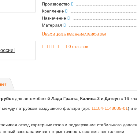
Производство
Крепление
Назначение
Материал
Посмотреть все характеристики
0 отзывов
оссии!
вет
трубок
для автомобилей
Лада Гранта
,
Калина-2
и
Датсун
с 16-кл
 между патрубком воздушного фильтра (арт.
11184-1148035-01
) и 
печивая отвод картерных газов и поддержание стабильного давлен
а новый восстанавливает герметичность системы вентиляции .