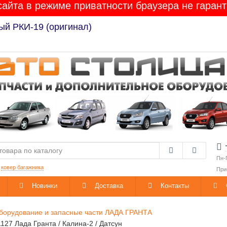
сайта в режиме приватности браузера не гарант
ый РКИ-19 (оригинал)
Пн-
:
ковер багажника
При
Новинки
Доставка
Контакты
борудование и запасные части ЛАДА ГРАНТА
127 Лада Гранта / Калина-2 / Датсун