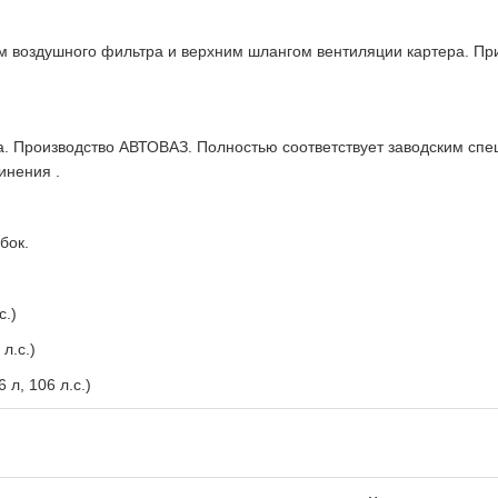
м воздушного фильтра и верхним шлангом вентиляции картера. Пр
a. Производство АВТОВАЗ. Полностью соответствует заводским сп
инения .
бок.
с.)
л.с.)
 л, 106 л.с.)