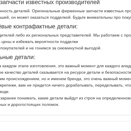
апчасти известных производителей
нность деталей. Оригинальные фирменные запчасти известных про
ашей, он может оказаться подделкой. Будьте внимательны про пок
вые контрафактные детали:
ителей либо их региональных представителей. Мы работаем с пр
 цены и избежать вероятности подделки
покупателей и не гонимся за сиюминутной выгодой.
ьные детали:
на каждом этапе изготовления, это важный момент для каждого вла
ое качество деталей сказывается на ресурсе детали и безопасност
ким происхождением, но и именем бренда, это очень важный момен
репежи, вам не придется ничего дорабатывать, переделывать, чт
воде.
 заранее понимать, какие детали выйдут из строя на определенно
ных и дорогостоящих поломок.