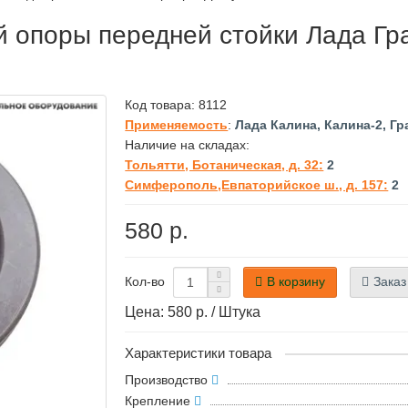
 опоры передней стойки Лада Гран
Код товара:
8112
Применяемость
:
Лада Калина, Калина-2, Гр
Наличие на складах:
Тольятти, Ботаническая, д. 32:
2
Симферополь,Евпаторийское ш., д. 157:
2
580 р.
В корзину
Заказ
Кол-во
Цена: 580 р. / Штука
Характеристики товара
Производство
Крепление