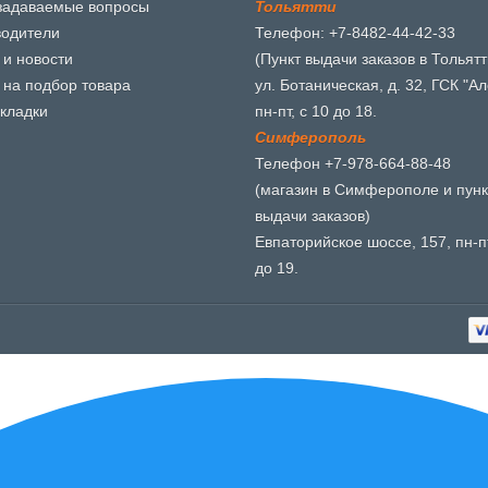
задаваемые вопросы
Т
о
л
ь
я
т
т
и
водители
Телефон: +7-8482-44-42-33
 и новости
(Пункт выдачи заказов в Тольятт
 на подбор товара
ул. Ботаническая, д. 32, ГСК "Ал
кладки
пн-пт, с 10 до 18.
С
и
м
ф
е
р
о
п
о
л
ь
Телефон +7-978-664-88-48
(магазин в Симферополе и пунк
выдачи заказов)
Евпаторийское шоссе, 157, пн-пт
до 19.