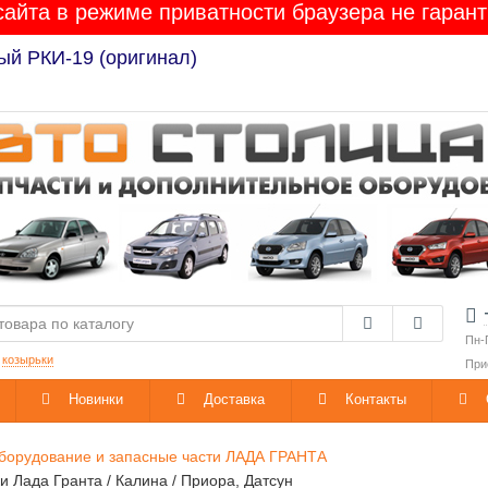
сайта в режиме приватности браузера не гарант
ый РКИ-19 (оригинал)
Пн-
:
козырьки
При
Новинки
Доставка
Контакты
борудование и запасные части ЛАДА ГРАНТА
 Лада Гранта / Калина / Приора, Датсун