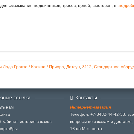
ля смазывания подшипников, тросов, цепей, шестерен, н..
подроб
 Лада Гранта / Калина / Приора
,
Датсун
,
8112
,
Стандартное обору
зные ссылки
Контакты
ть нам
И
н
т
е
р
н
е
т
-
м
а
г
а
з
и
н
сайта
Телефон: +7-8482-44-42-33, все
 кабинет, история заказов
вопросы по заказам и доставке, 
партнёры
16 по Мск, пн-пт.