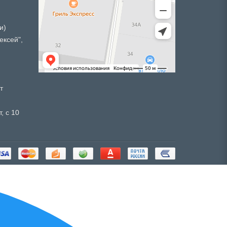
и)
ексей",
т
, с 10