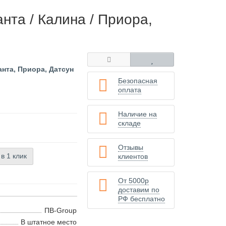
та / Калина / Приора,
анта, Приора, Датсун
Безопасная
оплата
Наличие на
складе
Отзывы
 в 1 клик
клиентов
От 5000р
доставим по
РФ бесплатно
ПВ-Group
В штатное место