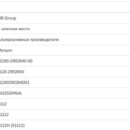
В-Group
 штатное место
льтернативные производители
Металл
1180-2902840-00
118-2902840
1180290284001
543255PA0A
112
1112
112Н (51112)