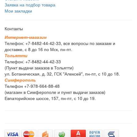
Заявка на подбор товара
Мои закладки
Контакты
И
н
т
е
р
н
е
т
-
м
а
г
а
з
и
н
Телефон: +7-8482-44-42-33, все вопросы по заказам и
доставке, с 8 до 16 по Мск, пн-пт.
Т
о
л
ь
я
т
т
и
Телефон: +7-8482-44-42-33
(Пункт выдачи заказов в Тольятти)
ул. Ботаническая, д. 32, ГСК "Алексей", пн-пт, с 10 до 18.
С
и
м
ф
е
р
о
п
о
л
ь
Телефон +7-978-664-88-48
(магазин в Симферополе и пункт выдачи заказов)
Евпаторийское шоссе, 157, пн-пт, с 10 до 19.