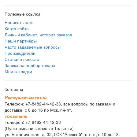
Полезные ссылки
Написать нам
Карта сайта
Личный кабинет, история заказов
Наши партнёры
Часто задаваемые вопросы
Производители
Статьи и новости
Заявка на подбор товара
Мои закладки
Контакты
И
н
т
е
р
н
е
т
-
м
а
г
а
з
и
н
Телефон: +7-8482-44-42-33, все вопросы по заказам и
доставке, с 8 до 16 по Мск, пн-пт.
Т
о
л
ь
я
т
т
и
Телефон: +7-8482-44-42-33
(Пункт выдачи заказов в Тольятти)
ул. Ботаническая, д. 32, ГСК "Алексей", пн-пт, с 10 до 18.