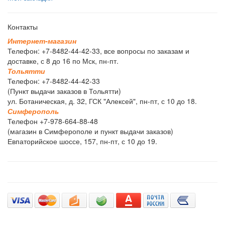
Контакты
И
н
т
е
р
н
е
т
-
м
а
г
а
з
и
н
Телефон: +7-8482-44-42-33, все вопросы по заказам и
доставке, с 8 до 16 по Мск, пн-пт.
Т
о
л
ь
я
т
т
и
Телефон: +7-8482-44-42-33
(Пункт выдачи заказов в Тольятти)
ул. Ботаническая, д. 32, ГСК "Алексей", пн-пт, с 10 до 18.
С
и
м
ф
е
р
о
п
о
л
ь
Телефон +7-978-664-88-48
(магазин в Симферополе и пункт выдачи заказов)
Евпаторийское шоссе, 157, пн-пт, с 10 до 19.