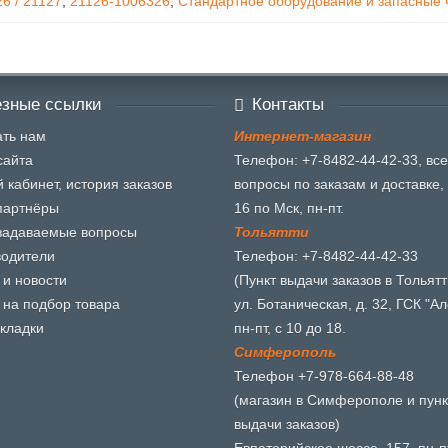
6 / 21127
,
21126-1006326
,
Стандартное оборудование и запасные
зные ссылки
Контакты
ть нам
И
н
т
е
р
н
е
т
-
м
а
г
а
з
и
н
сайта
Телефон: +7-8482-44-42-33, все
 кабинет, история заказов
вопросы по заказам и доставке, 
партнёры
16 по Мск, пн-пт.
задаваемые вопросы
Т
о
л
ь
я
т
т
и
водители
Телефон: +7-8482-44-42-33
 и новости
(Пункт выдачи заказов в Тольятт
 на подбор товара
ул. Ботаническая, д. 32, ГСК "Ал
кладки
пн-пт, с 10 до 18.
С
и
м
ф
е
р
о
п
о
л
ь
Телефон +7-978-664-88-48
(магазин в Симферополе и пунк
выдачи заказов)