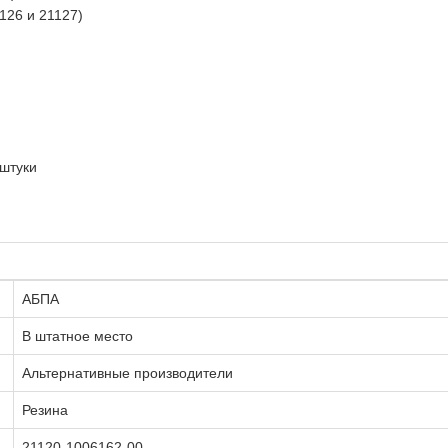
126 и 21127)
 штуки
АБПА
В штатное место
Альтернативные производители
Резина
21120-1006162-00