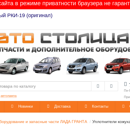
сайта в режиме приватности браузера не гарант
ый РКИ-19 (оригинал)
Пн-
:
автолампа
При
Новинки
Доставка
Контакты
борудование и запасные части ЛАДА ГРАНТА
Уплотнители кожуха