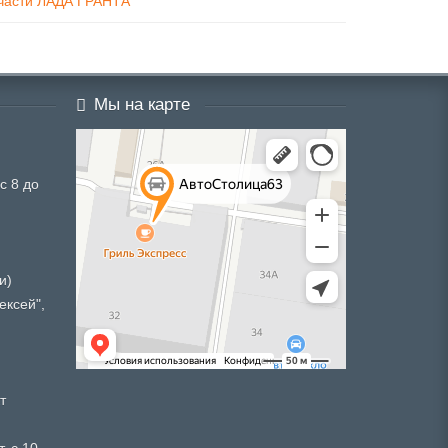
 части ЛАДА ГРАНТА
Мы на карте
с 8 до
и)
ексей",
т