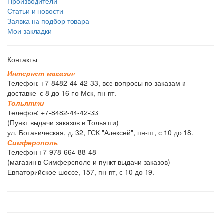
Производители
Статьи и новости
Заявка на подбор товара
Мои закладки
Контакты
И
н
т
е
р
н
е
т
-
м
а
г
а
з
и
н
Телефон: +7-8482-44-42-33, все вопросы по заказам и
доставке, с 8 до 16 по Мск, пн-пт.
Т
о
л
ь
я
т
т
и
Телефон: +7-8482-44-42-33
(Пункт выдачи заказов в Тольятти)
ул. Ботаническая, д. 32, ГСК "Алексей", пн-пт, с 10 до 18.
С
и
м
ф
е
р
о
п
о
л
ь
Телефон +7-978-664-88-48
(магазин в Симферополе и пункт выдачи заказов)
Евпаторийское шоссе, 157, пн-пт, с 10 до 19.