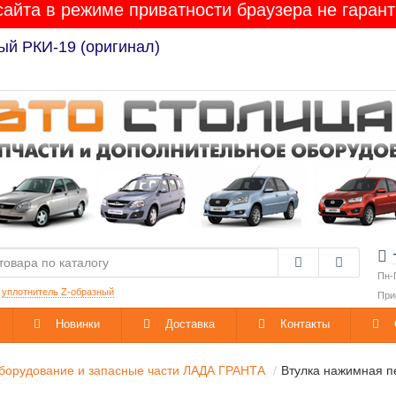
сайта в режиме приватности браузера не гарант
ый РКИ-19 (оригинал)
Пн-
:
уплотнитель Z-образный
При
Новинки
Доставка
Контакты
борудование и запасные части ЛАДА ГРАНТА
Втулка нажимная пе