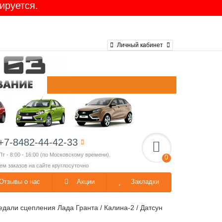
ируется.
Личный кабинет
+7-8482-44-42-33
Пт - 8:00 - 16:00 (по Московскому времени).
0
ем заказов на сайте круглосуточно
Отзывы о нас
Акции
Закладки
дали сцепления Лада Гранта / Калина-2 / Датсун