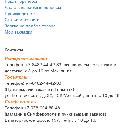
Наши партнёры
Часто задаваемые вопросы
Производители
Статьи и новости
Заявка на подбор товара
Мои закладки
Контакты
И
н
т
е
р
н
е
т
-
м
а
г
а
з
и
н
Телефон: +7-8482-44-42-33, все вопросы по заказам и
доставке, с 8 до 16 по Мск, пн-пт.
Т
о
л
ь
я
т
т
и
Телефон: +7-8482-44-42-33
(Пункт выдачи заказов в Тольятти)
ул. Ботаническая, д. 32, ГСК "Алексей", пн-пт, с 10 до 18.
С
и
м
ф
е
р
о
п
о
л
ь
Телефон +7-978-664-88-48
(магазин в Симферополе и пункт выдачи заказов)
Евпаторийское шоссе, 157, пн-пт, с 10 до 19.