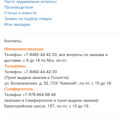
Часто задаваемые вопросы
Производители
Статьи и новости
Заявка на подбор товара
Мои закладки
Контакты
И
н
т
е
р
н
е
т
-
м
а
г
а
з
и
н
Телефон: +7-8482-44-42-33, все вопросы по заказам и
доставке, с 8 до 16 по Мск, пн-пт.
Т
о
л
ь
я
т
т
и
Телефон: +7-8482-44-42-33
(Пункт выдачи заказов в Тольятти)
ул. Ботаническая, д. 32, ГСК "Алексей", пн-пт, с 10 до 18.
С
и
м
ф
е
р
о
п
о
л
ь
Телефон +7-978-664-88-48
(магазин в Симферополе и пункт выдачи заказов)
Евпаторийское шоссе, 157, пн-пт, с 10 до 19.