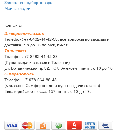
Заявка на подбор товара
Мои закладки
Контакты
И
н
т
е
р
н
е
т
-
м
а
г
а
з
и
н
Телефон: +7-8482-44-42-33, все вопросы по заказам и
доставке, с 8 до 16 по Мск, пн-пт.
Т
о
л
ь
я
т
т
и
Телефон: +7-8482-44-42-33
(Пункт выдачи заказов в Тольятти)
ул. Ботаническая, д. 32, ГСК "Алексей", пн-пт, с 10 до 18.
С
и
м
ф
е
р
о
п
о
л
ь
Телефон +7-978-664-88-48
(магазин в Симферополе и пункт выдачи заказов)
Евпаторийское шоссе, 157, пн-пт, с 10 до 19.