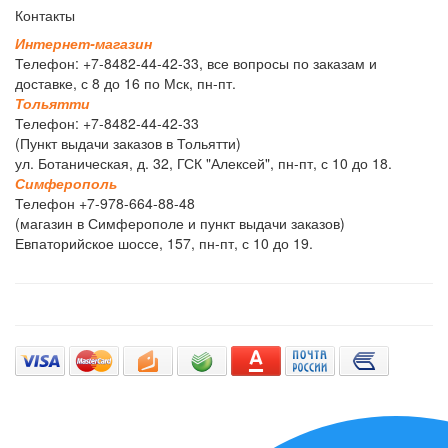
Контакты
И
н
т
е
р
н
е
т
-
м
а
г
а
з
и
н
Телефон: +7-8482-44-42-33, все вопросы по заказам и
доставке, с 8 до 16 по Мск, пн-пт.
Т
о
л
ь
я
т
т
и
Телефон: +7-8482-44-42-33
(Пункт выдачи заказов в Тольятти)
ул. Ботаническая, д. 32, ГСК "Алексей", пн-пт, с 10 до 18.
С
и
м
ф
е
р
о
п
о
л
ь
Телефон +7-978-664-88-48
(магазин в Симферополе и пункт выдачи заказов)
Евпаторийское шоссе, 157, пн-пт, с 10 до 19.