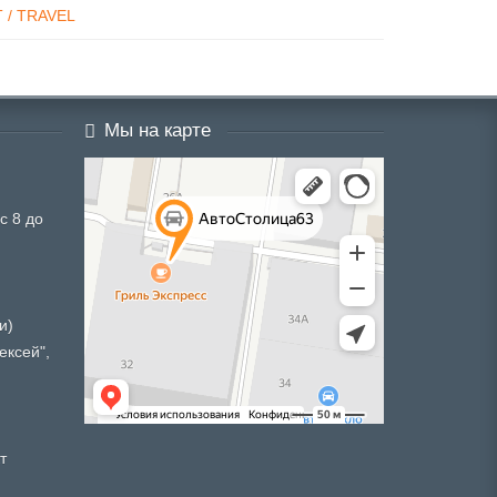
 / TRAVEL
Мы на карте
с 8 до
и)
ексей",
т