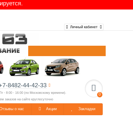
ируется.
Ларгус 16-клап. GATES
Личный кабинет
+7-8482-44-42-33
Пт - 8:00 - 16:00 (по Московскому времени).
0
ем заказов на сайте круглосуточно
Отзывы о нас
Акции
Закладки