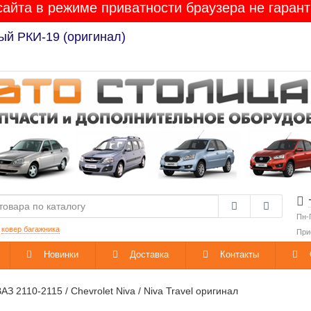
сайта в режиме приватности браузера не гарант
Лада Гранта / Калина-2 / Приора / Веста / XRAY / 
Пн-
:
ковер багажника
При
Новинки
Доставка
Контакты
АЗ 2110-2115 / Chevrolet Niva / Niva Travel оригинал