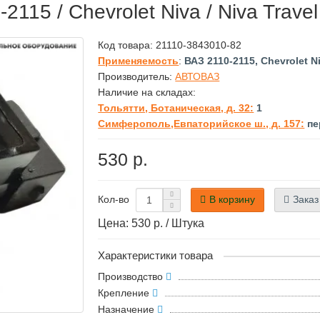
2115 / Chevrolet Niva / Niva Trave
Код товара:
21110-3843010-82
Применяемость
:
ВАЗ 2110-2115, Chevrolet Ni
Производитель:
АВТОВАЗ
Наличие на складах:
Тольятти, Ботаническая, д. 32:
1
Симферополь,Евпаторийское ш., д. 157:
пе
530 р.
В корзину
Заказ
Кол-во
Цена: 530 р. / Штука
Характеристики товара
Производство
Крепление
Назначение