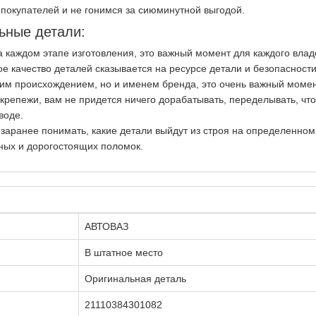
покупателей и не гонимся за сиюминутной выгодой.
ьные детали:
на каждом этапе изготовления, это важный момент для каждого вла
ое качество деталей сказывается на ресурсе детали и безопасност
ким происхождением, но и именем бренда, это очень важный момен
репежи, вам не придется ничего дорабатывать, переделывать, чт
воде.
 заранее понимать, какие детали выйдут из строя на определенно
ных и дорогостоящих поломок.
АВТОВАЗ
В штатное место
Оригинальная деталь
21110384301082