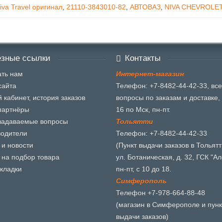
iva Travel оригинал
,
21110-3843010-82
,
АВТОВАЗ
,
NIVA CHEVROLET
зные ссылки
Контакты
ть нам
И
н
т
е
р
н
е
т
-
м
а
г
а
з
и
н
сайта
Телефон: +7-8482-44-42-33, все
 кабинет, история заказов
вопросы по заказам и доставке, 
партнёры
16 по Мск, пн-пт.
задаваемые вопросы
Т
о
л
ь
я
т
т
и
водители
Телефон: +7-8482-44-42-33
 и новости
(Пункт выдачи заказов в Тольятт
 на подбор товара
ул. Ботаническая, д. 32, ГСК "Ал
кладки
пн-пт, с 10 до 18.
С
и
м
ф
е
р
о
п
о
л
ь
Телефон +7-978-664-88-48
(магазин в Симферополе и пунк
выдачи заказов)