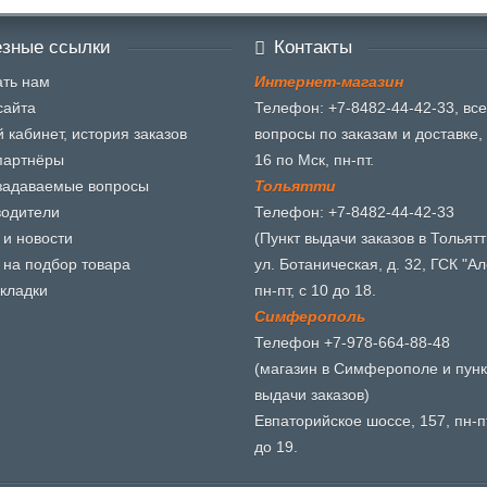
зные ссылки
Контакты
ть нам
И
н
т
е
р
н
е
т
-
м
а
г
а
з
и
н
сайта
Телефон: +7-8482-44-42-33, все
 кабинет, история заказов
вопросы по заказам и доставке, 
партнёры
16 по Мск, пн-пт.
задаваемые вопросы
Т
о
л
ь
я
т
т
и
водители
Телефон: +7-8482-44-42-33
 и новости
(Пункт выдачи заказов в Тольятт
 на подбор товара
ул. Ботаническая, д. 32, ГСК "Ал
кладки
пн-пт, с 10 до 18.
С
и
м
ф
е
р
о
п
о
л
ь
Телефон +7-978-664-88-48
(магазин в Симферополе и пунк
выдачи заказов)
Евпаторийское шоссе, 157, пн-пт
до 19.