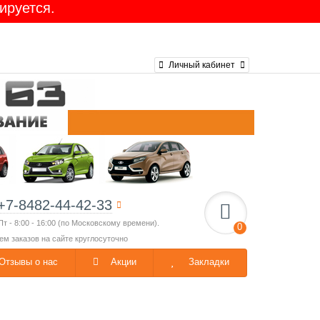
ируется.
Ларгус 16-клап. GATES
Личный кабинет
+7-8482-44-42-33
Пт - 8:00 - 16:00 (по Московскому времени).
0
ем заказов на сайте круглосуточно
Отзывы о нас
Акции
Закладки