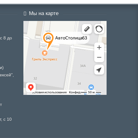
Мы на карте
с 8 до
и)
ексей",
т
, с 10