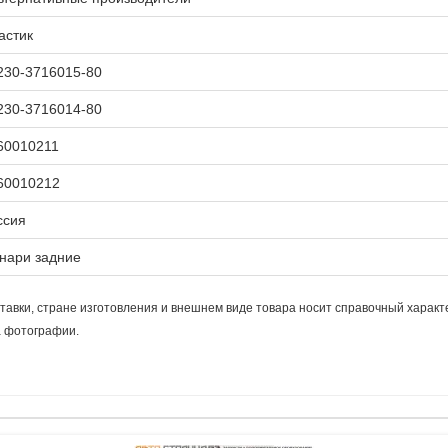
астик
230-3716015-80
230-3716014-80
60010211
60010212
ссия
нари задние
тавки, стране изготовления и внешнем виде товара носит справочный характ
а фотографии.