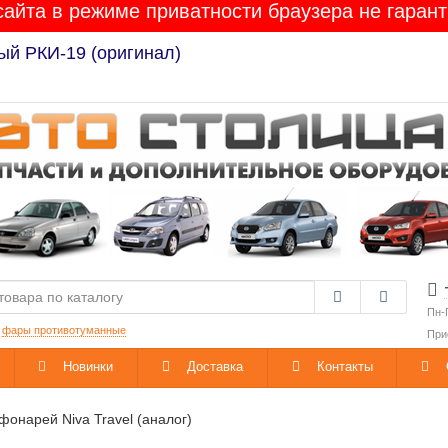
сайта в режиме приватности браузера не гарант
Лада Гранта / Калина-2 / Приора / Веста / XRAY / 
Пн-
:
фары противотуманные
При
Новинки
Доставка
Контакты
фонарей Niva Travel (аналог)