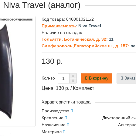
Niva Travel (аналог)
Код товара:
8460010211/2
Применяемость
:
Niva Travel
Наличие на складах:
Тольятти, Ботаническая, д. 32:
11
Симферополь,Евпаторийское ш., д. 157:
пе
130 р.
В корзину
Заказ
Кол-во
Цена: 130 р. / Комплект
Характеристики товара
Производство
Крепление
Двусторонний ск
Назначение
Альтерн
Материал