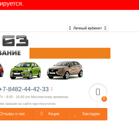
ируется.
Ларгус 16-клап. GATES
Личный кабинет
+7-8482-44-42-33
Пт - 8:00 - 16:00 (по Московскому времени).
0
ем заказов на сайте круглосуточно
Отзывы о нас
Акции
Закладки