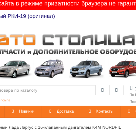
сайта в режиме приватности браузера не гарант
Лада Гранта / Калина-2 / Приора / Веста / XRAY / 
Пн-
:
помпа
При
Новинки
Доставка
Контакты
ный Лада Ларгус с 16-клапанным двигателем K4M NORDFIL