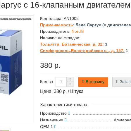
аргус с 16-клапанным двигател
Код товара:
AN1008
Применяемость
:
Лада Ларгус (с двигателе
Производитель:
Nordfil
Наличие на складах:
Тольятти, Ботаническая, д. 32:
3
Симферополь,Евпаторийское ш., д. 157:
1
380 р.
В корзину
Заказ
Кол-во
Цена: 380 р. / Штука
Характеристики товара
Производство
Назначение
Альтерн
OEM 1