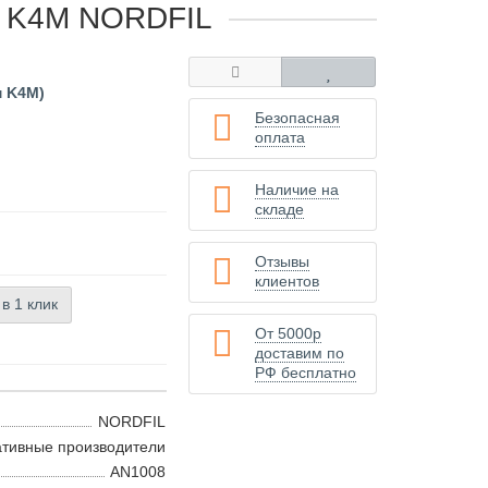
ем K4M NORDFIL
м K4M)
Безопасная
оплата
Наличие на
складе
Отзывы
клиентов
 в 1 клик
От 5000р
доставим по
РФ бесплатно
NORDFIL
ативные производители
AN1008