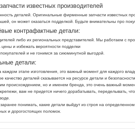
апчасти известных производителей
нность деталей. Оригинальные фирменные запчасти известных про
ашей, он может оказаться подделкой. Будьте внимательны про пок
вые контрафактные детали:
ителей либо их региональных представителей. Мы работаем с пр
 цены и избежать вероятности подделки
покупателей и не гонимся за сиюминутной выгодой.
ьные детали:
на каждом этапе изготовления, это важный момент для каждого вла
ое качество деталей сказывается на ресурсе детали и безопасност
ким происхождением, но и именем бренда, это очень важный момен
репежи, вам не придется ничего дорабатывать, переделывать, чт
воде.
 заранее понимать, какие детали выйдут из строя на определенно
ных и дорогостоящих поломок.