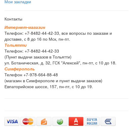
Мои закладки
Контакты
И
н
т
е
р
н
е
т
-
м
а
г
а
з
и
н
Телефон: +7-8482-44-42-33, все вопросы по заказам и
доставке, с 8 до 16 по Мск, пн-пт.
Т
о
л
ь
я
т
т
и
Телефон: +7-8482-44-42-33
(Пункт выдачи заказов в Тольятти)
ул. Ботаническая, д. 32, ГСК "Алексей", пн-пт, с 10 до 18.
С
и
м
ф
е
р
о
п
о
л
ь
Телефон +7-978-664-88-48
(магазин в Симферополе и пункт выдачи заказов)
Евпаторийское шоссе, 157, пн-пт, с 10 до 19.