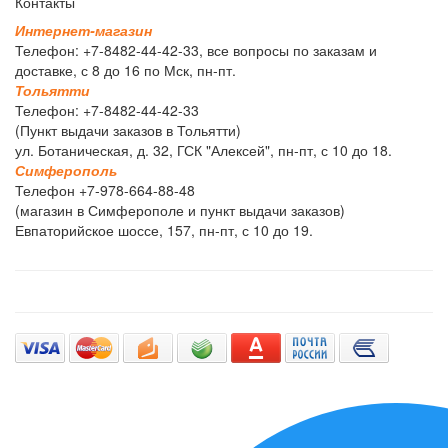
Контакты
И
н
т
е
р
н
е
т
-
м
а
г
а
з
и
н
Телефон: +7-8482-44-42-33, все вопросы по заказам и
доставке, с 8 до 16 по Мск, пн-пт.
Т
о
л
ь
я
т
т
и
Телефон: +7-8482-44-42-33
(Пункт выдачи заказов в Тольятти)
ул. Ботаническая, д. 32, ГСК "Алексей", пн-пт, с 10 до 18.
С
и
м
ф
е
р
о
п
о
л
ь
Телефон +7-978-664-88-48
(магазин в Симферополе и пункт выдачи заказов)
Евпаторийское шоссе, 157, пн-пт, с 10 до 19.