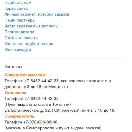
Написать нам
Карта сайта
Личный кабинет, история заказов
Наши партнёры
Часто задаваемые вопросы
Производители
Статьи и новости
Заявка на подбор товара
Мои закладки
Контакты
И
н
т
е
р
н
е
т
-
м
а
г
а
з
и
н
Телефон: +7-8482-44-42-33, все вопросы по заказам и
доставке, с 8 до 16 по Мск, пн-пт.
Т
о
л
ь
я
т
т
и
Телефон: +7-8482-44-42-33
(Пункт выдачи заказов в Тольятти)
ул. Ботаническая, д. 32, ГСК "Алексей", пн-пт, с 10 до 18.
С
и
м
ф
е
р
о
п
о
л
ь
Телефон +7-978-664-88-48
(магазин в Симферополе и пункт выдачи заказов)