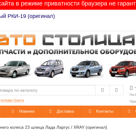
сайта в режиме приватности браузера не гарант
ый РКИ-19 (оригинал)
Пн-
:
колодки Гранта
При
Новинки
Доставка
Контакты
него колеса 23 шлица Лада Ларгус / XRAY (оригинал)