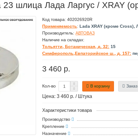
 23 шлица Лада Ларгус / XRAY (о
Код товара:
402026920R
Применяемость
:
Lada XRAY (кроме Cross), 
Производитель:
АВТОВАЗ
Наличие на складах:
Тольятти, Ботаническая, д. 32:
15
Симферополь,Евпаторийское ш., д. 157:
пе
3 460 р.
В корзину
Заказ
Кол-во
Цена: 3 460 р. / Штука
Характеристики товара
Производство
Крепление
Назначение