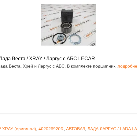
Лада Веста / XRAY / Ларгус с АБС LECAR
да Веста, Хрей и Ларгус с АБС. В комплекте подшипник..
подробн
/ XRAY (оригинал)
,
402026920R
,
АВТОВАЗ
,
ЛАДА ЛАРГУС / LADA L