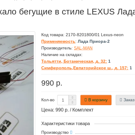
ркало бегущие в стиле LEXUS Лад
Код товара:
2170-8201800/01 Lexus-neon
Применяемость
:
Лада Приора-2
Производитель:
SAL-MAN
Наличие на складах:
Тольятти, Ботаническая, д. 32:
1
Симферополь,Евпаторийское ш., д. 157:
1
990 р.
В корзину
Заказ
Кол-во
Цена: 990 р. / Комплект
Характеристики товара
Производство