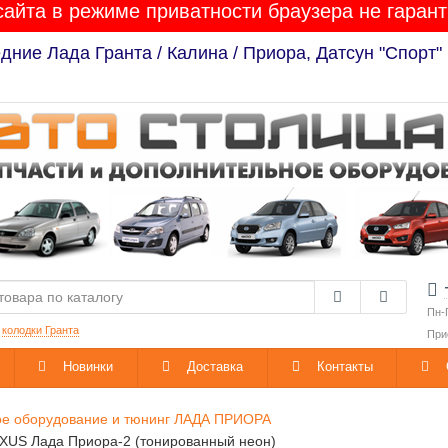
сайта в режиме приватности браузера не гарант
ние Лада Гранта / Калина / Приора, Датсун "Спорт"
Пн-
:
колодки Гранта
При
Новинки
Доставка
Контакты
ое оборудование и тюнинг ЛАДА ПРИОРА
LEXUS Лада Приора-2 (тонированный неон)