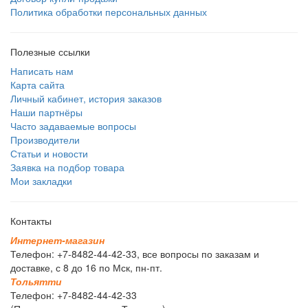
Политика обработки персональных данных
Полезные ссылки
Написать нам
Карта сайта
Личный кабинет, история заказов
Наши партнёры
Часто задаваемые вопросы
Производители
Статьи и новости
Заявка на подбор товара
Мои закладки
Контакты
И
н
т
е
р
н
е
т
-
м
а
г
а
з
и
н
Телефон: +7-8482-44-42-33, все вопросы по заказам и
доставке, с 8 до 16 по Мск, пн-пт.
Т
о
л
ь
я
т
т
и
Телефон: +7-8482-44-42-33