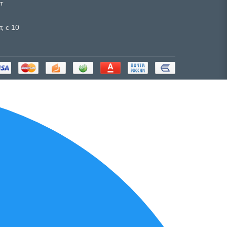
т
, с 10