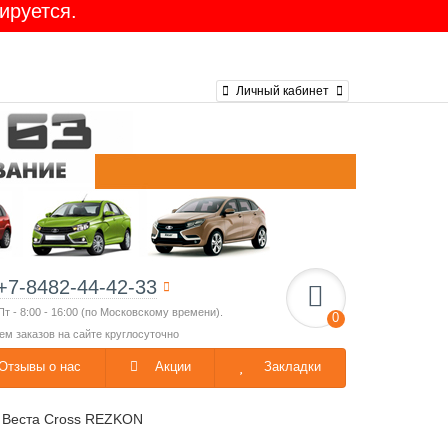
ируется.
Личный кабинет
+7-8482-44-42-33
Пт - 8:00 - 16:00 (по Московскому времени).
0
ем заказов на сайте круглосуточно
Отзывы о нас
Акции
Закладки
а Веста Cross REZKON