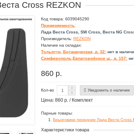
 Веста Cross REZKON
Код товара:
6039045290
Применяемость
:
Лада Веста Cross, SW Cross, Веста NG Cros
Производитель:
REZKON
Наличие на складах:
Тольятти, Ботаническая, д. 32:
нет в налич
Симферополь,Евпаторийское ш., д. 157:
не
860 р.
Уведомить о наличии
Кол-во
Цена: 860 р. / Комплект
Парные товары:
Брызговики передние Лада Веста Cros
Характеристики товара