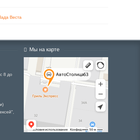
Лада Веста
Мы на карте
с 8 до
и)
ексей",