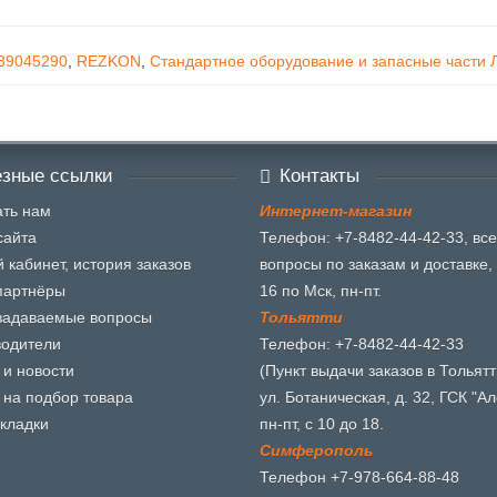
39045290
,
REZKON
,
Стандартное оборудование и запасные части 
зные ссылки
Контакты
ть нам
И
н
т
е
р
н
е
т
-
м
а
г
а
з
и
н
сайта
Телефон: +7-8482-44-42-33, все
 кабинет, история заказов
вопросы по заказам и доставке, 
партнёры
16 по Мск, пн-пт.
задаваемые вопросы
Т
о
л
ь
я
т
т
и
водители
Телефон: +7-8482-44-42-33
 и новости
(Пункт выдачи заказов в Тольятт
 на подбор товара
ул. Ботаническая, д. 32, ГСК "Ал
кладки
пн-пт, с 10 до 18.
С
и
м
ф
е
р
о
п
о
л
ь
Телефон +7-978-664-88-48