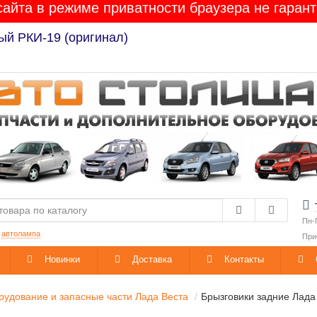
сайта в режиме приватности браузера не гарант
ый РКИ-19 (оригинал)
Пн-
:
автолампа
При
Новинки
Доставка
Контакты
удование и запасные части Лада Веста
Брызговики задние Лад