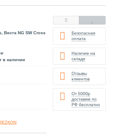
s, Веста NG SW Cross
Безопасная
оплата
ии
Наличие на
складе
т в наличии
Отзывы
клиентов
От 5000р
доставим по
РФ бесплатно
s REZKON