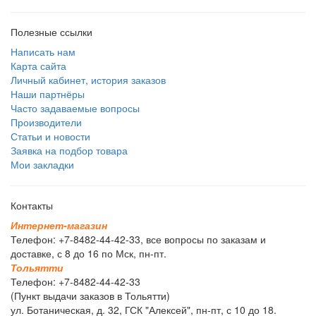
Полезные ссылки
Написать нам
Карта сайта
Личный кабинет, история заказов
Наши партнёры
Часто задаваемые вопросы
Производители
Статьи и новости
Заявка на подбор товара
Мои закладки
Контакты
И
н
т
е
р
н
е
т
-
м
а
г
а
з
и
н
Телефон: +7-8482-44-42-33, все вопросы по заказам и
доставке, с 8 до 16 по Мск, пн-пт.
Т
о
л
ь
я
т
т
и
Телефон: +7-8482-44-42-33
(Пункт выдачи заказов в Тольятти)
ул. Ботаническая, д. 32, ГСК "Алексей", пн-пт, с 10 до 18.