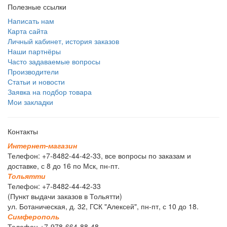
Полезные ссылки
Написать нам
Карта сайта
Личный кабинет, история заказов
Наши партнёры
Часто задаваемые вопросы
Производители
Статьи и новости
Заявка на подбор товара
Мои закладки
Контакты
И
н
т
е
р
н
е
т
-
м
а
г
а
з
и
н
Телефон: +7-8482-44-42-33, все вопросы по заказам и
доставке, с 8 до 16 по Мск, пн-пт.
Т
о
л
ь
я
т
т
и
Телефон: +7-8482-44-42-33
(Пункт выдачи заказов в Тольятти)
ул. Ботаническая, д. 32, ГСК "Алексей", пн-пт, с 10 до 18.
С
и
м
ф
е
р
о
п
о
л
ь
Телефон +7-978-664-88-48