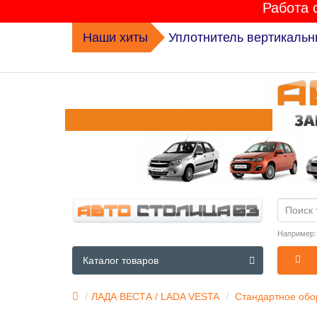
Работа 
Наши хиты
Комплект ГРМ K015631XS 
Например
Каталог товаров
ЛАДА ВЕСТА / LADA VESTA
Стандартное обор