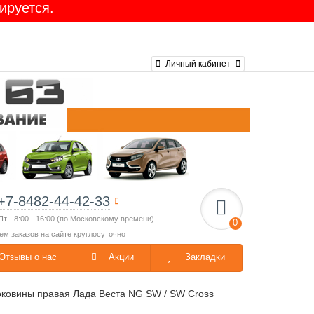
ируется.
Ларгус 16-клап. GATES
Личный кабинет
+7-8482-44-42-33
Пт - 8:00 - 16:00 (по Московскому времени).
0
ем заказов на сайте круглосуточно
Отзывы о нас
Акции
Закладки
оковины правая Лада Веста NG SW / SW Cross