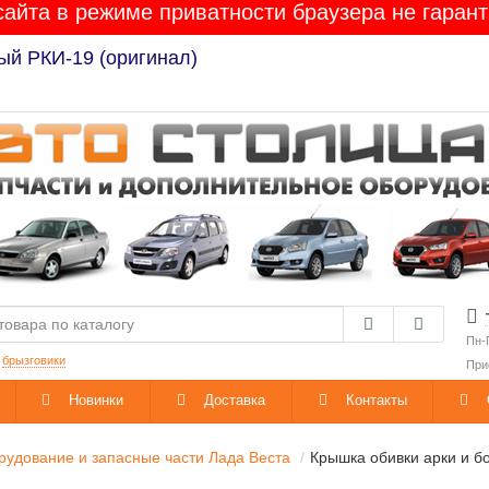
сайта в режиме приватности браузера не гарант
Лада Гранта / Калина-2 / Приора / Веста / XRAY / 
Пн-
:
брызговики
При
Новинки
Доставка
Контакты
удование и запасные части Лада Веста
Крышка обивки арки и б