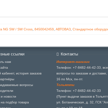
та NG SW / SW Cross
,
8450042459
,
АВТОВАЗ
,
Стандартное оборудов
зные ссылки
Контакты
ть нам
И
н
т
е
р
н
е
т
-
м
а
г
а
з
и
н
сайта
Телефон: +7-8482-44-42-33, все
 кабинет, история заказов
вопросы по заказам и доставке, 
партнёры
16 по Мск, пн-пт.
задаваемые вопросы
Т
о
л
ь
я
т
т
и
водители
Телефон: +7-8482-44-42-33
 и новости
(Пункт выдачи заказов в Тольятт
 на подбор товара
ул. Ботаническая, д. 32, ГСК "Ал