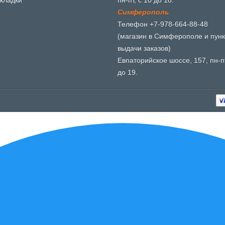
кладки
пн-пт, с 10 до 18.
С
и
м
ф
е
р
о
п
о
л
ь
Телефон +7-978-664-88-48
(магазин в Симферополе и пунк
выдачи заказов)
Евпаторийское шоссе, 157, пн-пт
до 19.