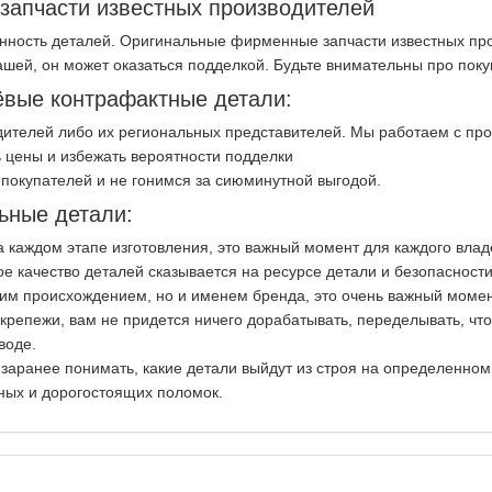
апчасти известных производителей
нность деталей. Оригинальные фирменные запчасти известных про
ашей, он может оказаться подделкой. Будьте внимательны про пок
вые контрафактные детали:
ителей либо их региональных представителей. Мы работаем с пр
 цены и избежать вероятности подделки
покупателей и не гонимся за сиюминутной выгодой.
ьные детали:
на каждом этапе изготовления, это важный момент для каждого вла
ое качество деталей сказывается на ресурсе детали и безопасност
ким происхождением, но и именем бренда, это очень важный момен
репежи, вам не придется ничего дорабатывать, переделывать, чт
воде.
 заранее понимать, какие детали выйдут из строя на определенно
ных и дорогостоящих поломок.