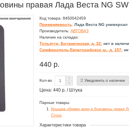
ковины правая Лада Веста NG SW
Код товара:
8450042459
Применяемость
:
Лада Веста NG универсал 
Производитель:
АВТОВАЗ
Наличие на складах:
Тольятти, Ботаническая, д. 32:
нет в налич
Симферополь,Евпаторийское ш., д. 157:
не
440 р.
Уведомить о наличии
Кол-во
Цена: 440 р. / Штука
Парные товары:
Крышка обивки арки и боковины левая 
Cross
Характеристики товара