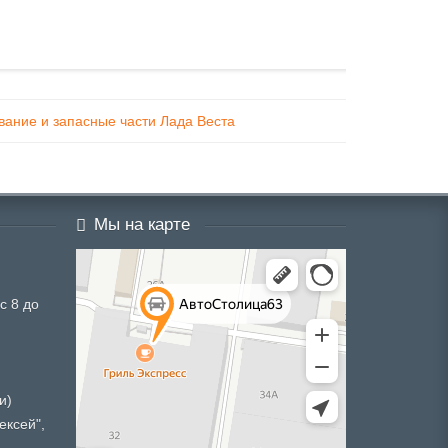
ание и запасные части Лада Веста
Мы на карте
с 8 до
и)
ексей",