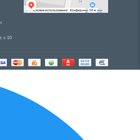
т
, с 10