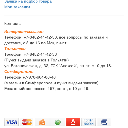
Заявка на подбор товара
Мои закладки
Контакты
И
н
т
е
р
н
е
т
-
м
а
г
а
з
и
н
Телефон: +7-8482-44-42-33, все вопросы по заказам и
доставке, с 8 до 16 по Мск, пн-пт.
Т
о
л
ь
я
т
т
и
Телефон: +7-8482-44-42-33
(Пункт выдачи заказов в Тольятти)
ул. Ботаническая, д. 32, ГСК "Алексей", пн-пт, с 10 до 18.
С
и
м
ф
е
р
о
п
о
л
ь
Телефон +7-978-664-88-48
(магазин в Симферополе и пункт выдачи заказов)
Евпаторийское шоссе, 157, пн-пт, с 10 до 19.