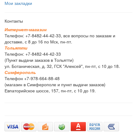
Мои закладки
Контакты
И
н
т
е
р
н
е
т
-
м
а
г
а
з
и
н
Телефон: +7-8482-44-42-33, все вопросы по заказам и
доставке, с 8 до 16 по Мск, пн-пт.
Т
о
л
ь
я
т
т
и
Телефон: +7-8482-44-42-33
(Пункт выдачи заказов в Тольятти)
ул. Ботаническая, д. 32, ГСК "Алексей", пн-пт, с 10 до 18.
С
и
м
ф
е
р
о
п
о
л
ь
Телефон +7-978-664-88-48
(магазин в Симферополе и пункт выдачи заказов)
Евпаторийское шоссе, 157, пн-пт, с 10 до 19.